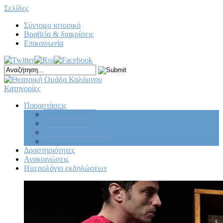
Σελίδες
Σύντομο ιστορικό
Βραβεία & διακρίσεις
Επικοινωνία
Κατηγορίες
Παραστάσεις
Κεντρική σκηνή
Νεανική σκηνή
Παιδική σκηνή
Πειραματική ομάδα
Δραστηριότητες
Ανακοινώσεις
Ημερολόγιο εκδηλώσεων