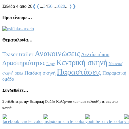
Σελίδα 4 απο 26
❰
❬
...
3
4
5
6
...
10
20
...
❭
❱
Προτείνουμε…
Θεματολογία…
Ανακοινώσεις
Teaser trailer
Δελτία τύπου
Κεντρική σκηνή
Δραστηριότητες
Νεανική
Ευχές
Παραστάσεις
Παιδική σκηνή
Πειραματική
σκηνή
ΟΕΘΑ
ομάδα
Συνδεθείτε…
Συνδεθείτε με την Θεατρική Ομάδα Καλύμνου και παρακολουθήστε μας απο
κοντά...