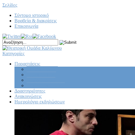
Σελίδες
Σύντομο ιστορικό
Βραβεία & διακρίσεις
Επικοινωνία
Κατηγορίες
Παραστάσεις
Κεντρική σκηνή
Νεανική σκηνή
Παιδική σκηνή
Πειραματική ομάδα
Δραστηριότητες
Ανακοινώσεις
Ημερολόγιο εκδηλώσεων