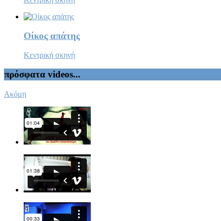
Οίκος απάτης
Κεντρική σκηνή
πρόσφατα videos...
Ακόμη