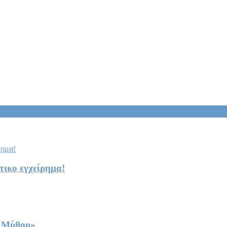
ώτικο εγχείρημα!
υ Μύθου»