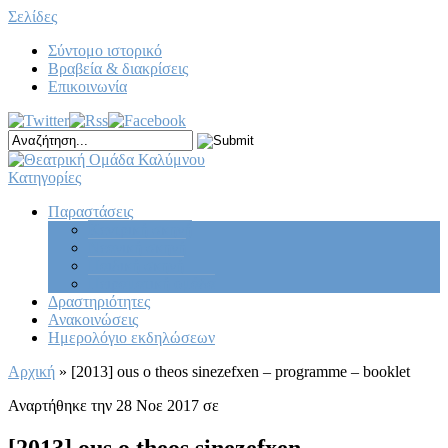
Σελίδες
Σύντομο ιστορικό
Βραβεία & διακρίσεις
Επικοινωνία
Κατηγορίες
Παραστάσεις
Κεντρική σκηνή
Νεανική σκηνή
Παιδική σκηνή
Πειραματική ομάδα
Δραστηριότητες
Ανακοινώσεις
Ημερολόγιο εκδηλώσεων
Αρχική
»
[2013] ous o theos sinezefxen – programme – booklet
Αναρτήθηκε την 28 Νοε 2017 σε
[2013] ous o theos sinezefxen –