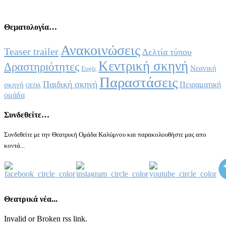
Θεματολογία…
Ανακοινώσεις
Teaser trailer
Δελτία τύπου
Κεντρική σκηνή
Δραστηριότητες
Νεανική
Ευχές
Παραστάσεις
Παιδική σκηνή
Πειραματική
σκηνή
ΟΕΘΑ
ομάδα
Συνδεθείτε…
Συνδεθείτε με την Θεατρική Ομάδα Καλύμνου και παρακολουθήστε μας απο
κοντά...
Θεατρικά νέα...
Invalid or Broken rss link.