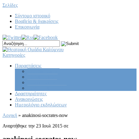
Σελίδες
Σύντομο ιστορικό
Βραβεία & διακρίσεις
Επικοινωνία
Κατηγορίες
Παραστάσεις
Κεντρική σκηνή
Νεανική σκηνή
Παιδική σκηνή
Πειραματική ομάδα
Δραστηριότητες
Ανακοινώσεις
Ημερολόγιο εκδηλώσεων
Αρχική
»
anakinosi-socrates-now
Αναρτήθηκε την 23 Ιουλ 2015 σε
anakinosi-socrates-now