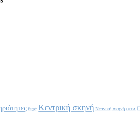
Κεντρική σκηνή
ριότητες
Π
Νεανική σκηνή
Ευχές
ΟΕΘΑ
.