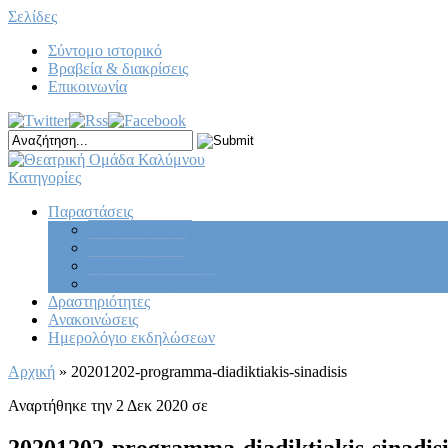
Σελίδες
Σύντομο ιστορικό
Βραβεία & διακρίσεις
Επικοινωνία
Κατηγορίες
Παραστάσεις
Κεντρική σκηνή
Νεανική σκηνή
Παιδική σκηνή
Πειραματική ομάδα
Δραστηριότητες
Ανακοινώσεις
Ημερολόγιο εκδηλώσεων
Αρχική
»
20201202-programma-diadiktiakis-sinadisis
Αναρτήθηκε την 2 Δεκ 2020 σε
20201202-programma-diadiktiakis-sinadisi