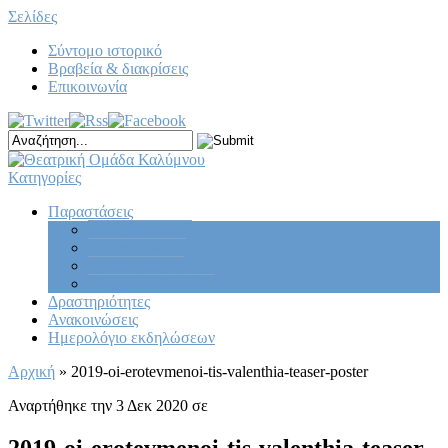
Σελίδες
Σύντομο ιστορικό
Βραβεία & διακρίσεις
Επικοινωνία
Κατηγορίες
Παραστάσεις
Κεντρική σκηνή
Νεανική σκηνή
Παιδική σκηνή
Πειραματική ομάδα
Δραστηριότητες
Ανακοινώσεις
Ημερολόγιο εκδηλώσεων
Αρχική
»
2019-oi-erotevmenoi-tis-valenthia-teaser-poster
Αναρτήθηκε την 3 Δεκ 2020 σε
2019-oi-erotevmenoi-tis-valenthia-teaser-