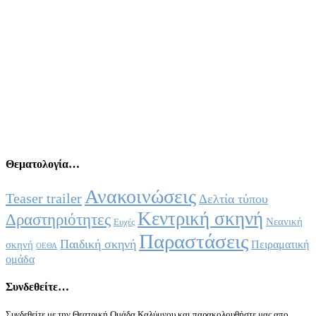
Θεματολογία…
Ανακοινώσεις
Teaser trailer
Δελτία τύπου
Κεντρική σκηνή
Δραστηριότητες
Νεανική
Ευχές
Παραστάσεις
Παιδική σκηνή
Πειραματική
σκηνή
ΟΕΘΑ
ομάδα
Συνδεθείτε…
Συνδεθείτε με την Θεατρική Ομάδα Καλύμνου και παρακολουθήστε μας απο