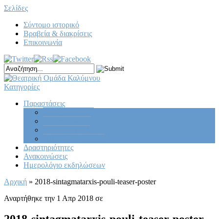
Σελίδες
Σύντομο ιστορικό
Βραβεία & διακρίσεις
Επικοινωνία
Κατηγορίες
Παραστάσεις
Κεντρική σκηνή
Νεανική σκηνή
Παιδική σκηνή
Πειραματική ομάδα
Δραστηριότητες
Ανακοινώσεις
Ημερολόγιο εκδηλώσεων
Αρχική
»
2018-sintagmatarxis-pouli-teaser-poster
Αναρτήθηκε την 1 Απρ 2018 σε
2018-sintagmatarxis-pouli-teaser-poster