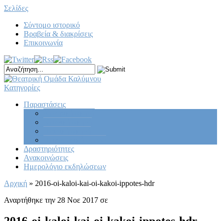
Σελίδες
Σύντομο ιστορικό
Βραβεία & διακρίσεις
Επικοινωνία
Κατηγορίες
Παραστάσεις
Κεντρική σκηνή
Νεανική σκηνή
Παιδική σκηνή
Πειραματική ομάδα
Δραστηριότητες
Ανακοινώσεις
Ημερολόγιο εκδηλώσεων
Αρχική
»
2016-oi-kaloi-kai-oi-kakoi-ippotes-hdr
Αναρτήθηκε την 28 Νοε 2017 σε
2016-oi-kaloi-kai-oi-kakoi-ippotes-hdr