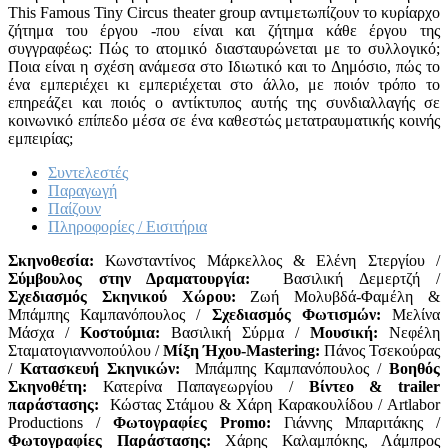
This Famous Tiny Circus theater group αντιμετωπίζουν το κυρίαρχο
ζήτημα του έργου -που είναι και ζήτημα κάθε έργου της
συγγραφέως: Πώς το ατομικό διασταυρώνεται με το συλλογικό;
Ποια είναι η σχέση ανάμεσα στο Ιδιωτικό και το Δημόσιο, πώς το
ένα εμπεριέχει κι εμπεριέχεται στο άλλο, με ποιόν τρόπο το
επηρεάζει και ποιός ο αντίκτυπος αυτής της συνδιαλλαγής σε
κοινωνικό επίπεδο μέσα σε ένα καθεστώς μετατραυματικής κοινής
εμπειρίας;
Συντελεστές
Παραγωγή
Παίζουν
Πληροφορίες / Εισιτήρια
Σκηνοθεσία:
Κωνσταντίνος Μάρκελλος & Ελένη Στεργίου /
Σύμβουλος στην Δραματουργία:
Βασιλική Δεμερτζή /
Σχεδιασμός Σκηνικού Χώρου:
Ζωή Μολυβδά-Φαμέλη &
Μπάμπης Καμπανόπουλος /
Σχεδιασμός Φωτισμών:
Μελίνα
Μάσχα /
Κοστούμια:
Βασιλική Σύρμα /
Μουσική:
Νεφέλη
Σταματογιαννοπούλου /
Μίξη Ήχου-Mastering:
Πάνος Τσεκούρας
/
Κατασκευή Σκηνικών:
Μπάμπης Καμπανόπουλος /
Βοηθός
Σκηνοθέτη:
Κατερίνα Παπαγεωργίου /
Βίντεο & trailer
παράστασης:
Κώστας Στάμου & Χάρη Καρακουλίδου / Artlabor
Productions /
Φωτογραφίες Promo:
Γιάννης Μπαριτάκης /
Φωτογραφίες Παράστασης:
Χάρης Καλαμπόκης, Λάμπρος