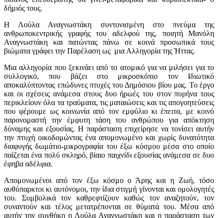
δήμιός τους.
Η Λούλα Αναγνωστάκη συντονισμένη στο πνεύμα της
ανθρωποκεντρικής γραφής του αδελφού της, ποιητή Μανόλη
Αναγνωστάκη και πατώντας πάνω σε κοινά προσωπικά τους
βιώματα γράφει την Παρέλαση ως μια Αλληγορία της Ήττας.
Μια αλληγορία που ξεκινάει από το ατομικό για να μιλήσει για το
συλλογικό, που βάζει στο μικροσκόπιο τον Ιδιωτικό
αποκαλύπτοντας επώδυνες πτυχές του Δημόσιου βίου μας. Το έργο
και οι σχέσεις ανάμεσα στους δυο ήρωές του στον πυρήνα τους
περικλείουν όλα τα τραύματα, τις ματαιώσεις και τις απογοητεύσεις
που φέρουμε ως κοινωνία από τον εμφύλιο κι έπειτα, με κοινό
παρονομαστή την έμφυτη τάση του ανθρώπου για απόκτηση
δύναμης και εξουσίας. Η παράσταση επιχείρησε να τονίσει αυτήν
την πτυχή οικοδομώντας ένα απομονωμένο και χωρίς δυνατότητα
διαφυγής δωμάτιο-μικρογραφία του έξω κόσμου μέσα στο οποίο
παίζεται ένα πολύ σκληρό, βίαιο παιχνίδι εξουσίας ανάμεσα σε δυο
έφηβα αδέλφια.
Απομονωμένοι από τον έξω κόσμο ο Άρης και η Ζωή, τόσο
αυθύπαρκτοι κι αυτόνομοι, την ίδια στιγμή γίνονται και ομολογητές
του. Συμβολικά τον καθρεφτίζουν καθώς τον αναζητούν, τον
συναντούν και τέλος μετατρέπονται σε θύματά του. Μέσα από
αυτήν την συνθήκη η Λούλα Αναγνωστάκη και η παράσταση των