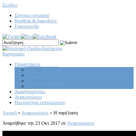
Σελίδες
Σύντομο ιστορικό
Βραβεία & διακρίσεις
Επικοινωνία
Κατηγορίες
Παραστάσεις
Κεντρική σκηνή
Νεανική σκηνή
Παιδική σκηνή
Πειραματική ομάδα
Δραστηριότητες
Ανακοινώσεις
Ημερολόγιο εκδηλώσεων
Αρχική
»
Ανακοινώσεις
»
Η παρέλαση
Αναρτήθηκε την 23 Οκτ 2017 σε
Ανακοινώσεις