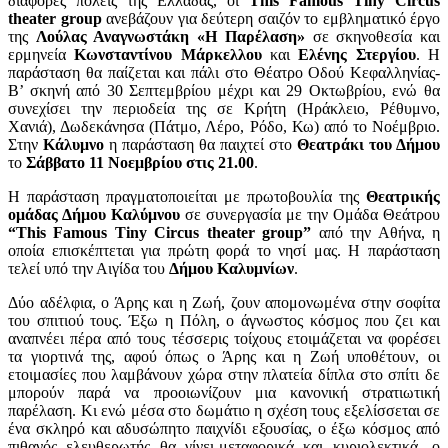
διάφορες πόλεις της Ελλάδας, oι
This Famous Tiny Circus
theater group
ανεβάζουν για δεύτερη σαιζόν το εμβληματικό έργο
της
Λούλας Αναγνωστάκη «Η Παρέλαση»
σε σκηνοθεσία και
ερμηνεία
Κωνσταντίνου Μάρκελλου
και
Ελένης Στεργίου
. Η
παράσταση θα παίζεται και πάλι στο Θέατρο Οδού Κεφαλληνίας-
Β’ σκηνή από 30 Σεπτεμβρίου μέχρι και 29 Οκτωβρίου, ενώ θα
συνεχίσει την περιοδεία της σε Κρήτη (Ηράκλειο, Ρέθυμνο,
Χανιά), Δωδεκάνησα (Πάτμο, Λέρο, Ρόδο, Κω) από το Νοέμβριο.
Στην
Κάλυμνο
η παράσταση θα παιχτεί στο
Θεατράκι του Δήμου
το
Σάββατο 11 Νοεμβρίου στις 21.00
.
Η παράσταση πραγματοποιείται με πρωτοβουλία της
Θεατρικής
ομάδας Δήμου Καλύμνου
σε συνεργασία με την Ομάδα Θεάτρου
“This Famous Tiny Circus theater group”
από την Αθήνα, η
οποία επισκέπτεται για πρώτη φορά το νησί μας. Η παράσταση
τελεί υπό την Αιγίδα του
Δήμου Καλυμνίων
.
Δύο αδέλφια, ο Άρης και η Ζωή, ζουν απομονωμένα στην σοφίτα
του σπιτιού τους. Έξω η Πόλη, ο άγνωστος κόσμος που ζει και
αναπνέει πέρα από τους τέσσερις τοίχους ετοιμάζεται να φορέσει
τα γιορτινά της, αφού όπως ο Άρης και η Ζωή υποθέτουν, οι
ετοιμασίες που λαμβάνουν χώρα στην πλατεία δίπλα στο σπίτι δε
μπορούν παρά να προοιωνίζουν μια κανονική στρατιωτική
παρέλαση. Κι ενώ μέσα στο δωμάτιο η σχέση τους εξελίσσεται σε
ένα σκληρό και αδυσώπητο παιχνίδι εξουσίας, ο έξω κόσμος από
πιθανός ελευθερωτής θα γίνει-μεταφορικά και κυριολεκτικά- ο