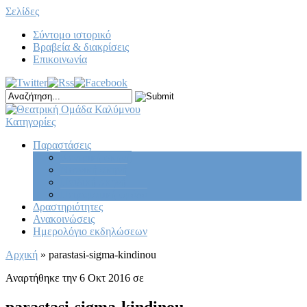
Σελίδες
Σύντομο ιστορικό
Βραβεία & διακρίσεις
Επικοινωνία
Κατηγορίες
Παραστάσεις
Κεντρική σκηνή
Νεανική σκηνή
Παιδική σκηνή
Πειραματική ομάδα
Δραστηριότητες
Ανακοινώσεις
Ημερολόγιο εκδηλώσεων
Αρχική
»
parastasi-sigma-kindinou
Αναρτήθηκε την 6 Οκτ 2016 σε
parastasi-sigma-kindinou