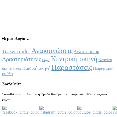
Θεματολογία…
Ανακοινώσεις
Teaser trailer
Δελτία τύπου
Κεντρική σκηνή
Δραστηριότητες
Νεανική
Ευχές
Παραστάσεις
Παιδική σκηνή
Πειραματική
σκηνή
ΟΕΘΑ
ομάδα
Συνδεθείτε…
Συνδεθείτε με την Θεατρική Ομάδα Καλύμνου και παρακολουθήστε μας απο
κοντά...