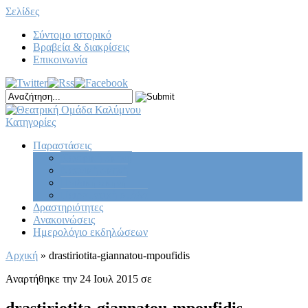
Σελίδες
Σύντομο ιστορικό
Βραβεία & διακρίσεις
Επικοινωνία
Κατηγορίες
Παραστάσεις
Κεντρική σκηνή
Νεανική σκηνή
Παιδική σκηνή
Πειραματική ομάδα
Δραστηριότητες
Ανακοινώσεις
Ημερολόγιο εκδηλώσεων
Αρχική
»
drastiriotita-giannatou-mpoufidis
Αναρτήθηκε την 24 Ιουλ 2015 σε
drastiriotita-giannatou-mpoufidis