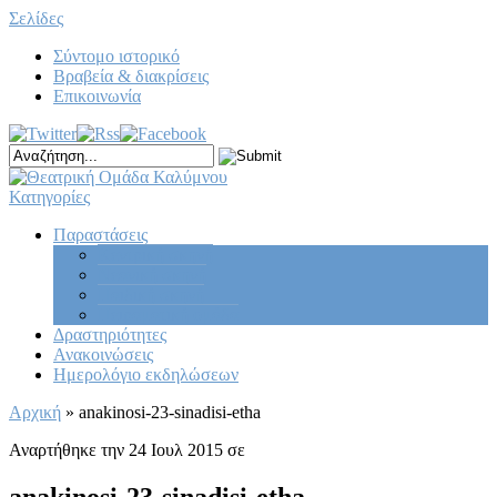
Σελίδες
Σύντομο ιστορικό
Βραβεία & διακρίσεις
Επικοινωνία
Κατηγορίες
Παραστάσεις
Κεντρική σκηνή
Νεανική σκηνή
Παιδική σκηνή
Πειραματική ομάδα
Δραστηριότητες
Ανακοινώσεις
Ημερολόγιο εκδηλώσεων
Αρχική
»
anakinosi-23-sinadisi-etha
Αναρτήθηκε την 24 Ιουλ 2015 σε
anakinosi-23-sinadisi-etha