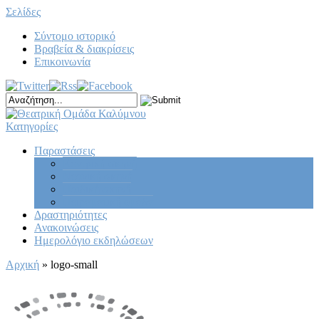
Σελίδες
Σύντομο ιστορικό
Βραβεία & διακρίσεις
Επικοινωνία
Κατηγορίες
Παραστάσεις
Κεντρική σκηνή
Νεανική σκηνή
Παιδική σκηνή
Πειραματική ομάδα
Δραστηριότητες
Ανακοινώσεις
Ημερολόγιο εκδηλώσεων
Αρχική
»
logo-small