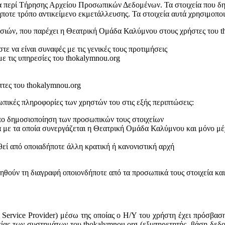
α περί Τήρησης Αρχείου Προσωπικών Δεδομένων. Τα στοιχεία που δηλ
ποτε τρόπο αντικείμενο εκμετάλλευσης. Τα στοιχεία αυτά χρησιμοποι
ιών, που παρέχει η Θεατρική Ομάδα Καλύμνου στους χρήστες του t
ε να είναι συναφές με τις γενικές τους προτιμήσεις
ε τις υπηρεσίες του thokalymnou.org
τες του thokalymnou.org
ωπικές πληροφορίες των χρηστών του στις εξής περιπτώσεις:
όπο δημοσιοποίηση των προσωπικών τους στοιχείων
α με τα οποία συνεργάζεται η Θεατρική Ομάδα Καλύμνου και μόνο μέχ
θεί από οποιαδήποτε άλλη κρατική ή κανονιστική αρχή
τηθούν τη διαγραφή οποιονδήποτε από τα προσωπικά τους στοιχεία και
t Service Provider) μέσω της οποίας ο Η/Υ του χρήστη έχει πρόσβαση
είας των συστημάτων του thokalymnou.org (εξυπηρετητής, βάση δεδομ