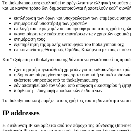
Το thokalymnou.org ακολουθεί απαρέγκλιτα την ελληνική νομοθεσί
και με κανένα τρόπο δεν δημοσιοποιούνται ή αποτελούν καθ” οιονδή
εκπλήρωση των όρων και υποχρεώσεων των επιμέρους υπηρεσ
ενημερωτική υποστήριξη των χρηστών
επιλογή του περιεχομένου που προσφέρεται στους χρήστες, ώστ
ικανοποίηση των εκάστοτε απαιτήσεων των χρηστών σχετικά μ
ενημέρωση τους
εξυπηρέτηση της ομαλής λειτουργίας του thokalymnou.org
επικοινωνία της Θεατρικής Ομάδας Καλύμνου με τους επισκέπ
Κατ” εξαίρεση το thokalymnou.org δύναται να γνωστοποιεί τις προσ
έχει τη ρητή συγκατάθεση χρηστών για τη καθοιονδήποτε τρ
η δημοσιοποίηση γίνεται προς τρίτα φυσικά ή νομικά πρόσωπ
εκάστοτε υπηρεσίας από το thokalymnou.org
εάν απαιτηθεί από τον νόμο, από απόφαση δικαστηρίου ή ζητη
διόρθωση – διαγραφή προσωπικών δεδομένων
Το thokalymnou.org παρέχει στους χρήστες του τη δυνατότητα να αι
IP addresses
H διεύθυνση IP καθορίζεται από τον πάροχο της σύνδεσης (Interne
διεύθυνση IP κρατείται για τεχνικούς λόγους και για λόγους ασφαλ